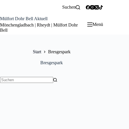
Zum
Suchen
Inhalt
springen
Mülfort Dohr Bell Aktuell
Menü
Mönchengladbach | Rheydt | Mülfort Dohr
Bell
Start
Bresgespark
Bresgespark